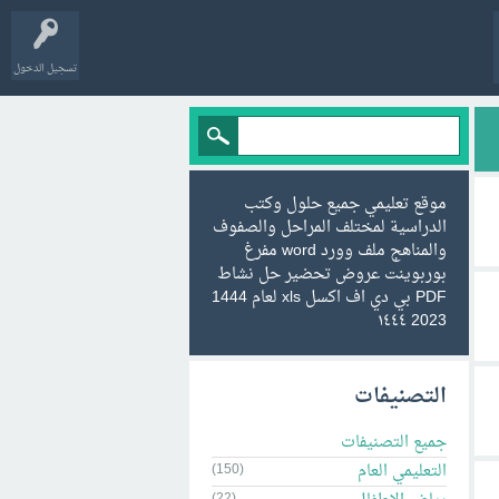
تسجيل الدخول
موقع تعليمي جميع حلول وكتب
الدراسية لمختلف المراحل والصفوف
والمناهج ملف وورد word مفرغ
بوربوينت عروض تحضير حل نشاط
PDF بي دي اف اكسل xls لعام 1444
2023 ١٤٤٤
التصنيفات
جميع التصنيفات
التعليمي العام
(150)
(22)