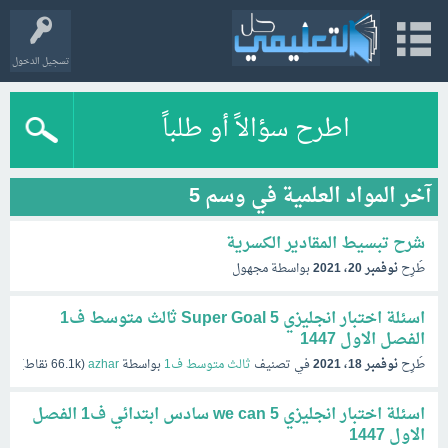
تسجيل الدخول
اطرح سؤالاً أو طلباً
آخر المواد العلمية في وسم 5
شرح تبسيط المقادير الكسرية
طُرِح
نوفمبر 20، 2021
بواسطة
مجهول
اسئلة اختبار انجليزي 5 Super Goal ثالث متوسط ف1
الفصل الاول 1447
طُرِح
نوفمبر 18، 2021
في تصنيف
ثالث متوسط ف1
بواسطة
azhar
(
66.1k
نقاط)
اسئلة اختبار انجليزي we can 5 سادس ابتدائي ف1 الفصل
الاول 1447