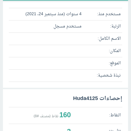
مستخدم منذ:
4 سنوات (منذ سبتمبر 24، 2021)
الرتبة:
مستخدم مسجل
الاسم الكامل:
المكان:
الموفع:
نبذة شخصية:
إحصاءات Huda4125
160
النقاط:
نقاط (مصنف #
8
)