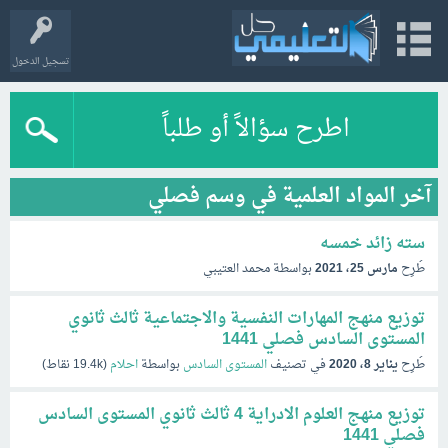
تسجيل الدخول
اطرح سؤالاً أو طلباً
آخر المواد العلمية في وسم فصلي
سته زائد خمسه
طُرِح
مارس 25، 2021
بواسطة
محمد العتيبي
توزيع منهج المهارات النفسية والاجتماعية ثالث ثانوي
المستوى السادس فصلي 1441
طُرِح
يناير 8، 2020
في تصنيف
المستوى السادس
بواسطة
احلام
(
19.4k
نقاط)
توزيع منهج العلوم الادراية 4 ثالث ثانوي المستوى السادس
فصلي 1441