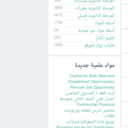
المرحلة الثاتوية مسارات
(86)
المرحلة الثانوية مقررات
(593)
المرحلة الثانوية فصلي
(477)
أسئلة المواد
(776)
أسئلة مواد غير مجابة
(3)
تعليم الكبار
(21)
طلبات زوار الموقع
(195)
مواد علمية جديدة
Capital for Both New and
Established Opportunities
Remote Job Opportunity
أريد القفه ٤ المستوى الخامس...
اختبار لغتي الصف الثاني متوسط...
Partnership Proposal
تحضير لدرس معلمه بوربوينت
لطلاب...
توزيع مادة الجغرافيا مسارات...
Business inquiry for Solutionedu