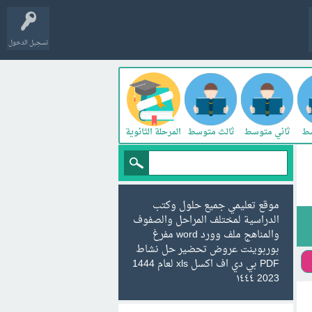
تسجيل الدخول
سط
ثاني متوسط
ثالث متوسط
المرحلة الثانوية
موقع تعليمي جميع حلول وكتب
الدراسية لمختلف المراحل والصفوف
والمناهج ملف وورد word مفرغ
بوربوينت عروض تحضير حل نشاط
PDF بي دي اف اكسل xls لعام 1444
2023 ١٤٤٤