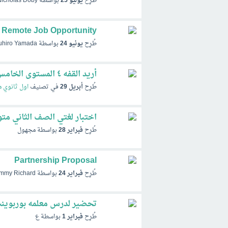
طُرِح
يوليو 25
بواسطة
Nicholas Doby
Remote Job Opportunity
طُرِح
يونيو 24
بواسطة
uhiro Yamada
أريد القفه ٤ المستوى الخامس في الميراث
طُرِح
أبريل 29
في تصنيف
اول ثانوي م
اختبار لغتي الصف الثاني مت
طُرِح
فبراير 28
بواسطة
مجهول
Partnership Proposal
طُرِح
فبراير 24
بواسطة
mmy Richard
تحضير لدرس معلمه بوربوي
طُرِح
فبراير 1
بواسطة
ع