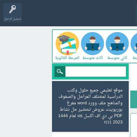
تسجيل الدخول
سط
ثاني متوسط
ثالث متوسط
المرحلة الثانوية
موقع تعليمي جميع حلول وكتب
الدراسية لمختلف المراحل والصفوف
والمناهج ملف وورد word مفرغ
بوربوينت عروض تحضير حل نشاط
PDF بي دي اف اكسل xls لعام 1444
2023 ١٤٤٤