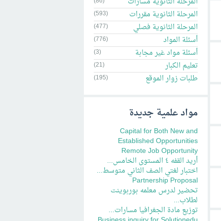
المرحلة الثاتوية مسارات
(86)
المرحلة الثانوية مقررات
(593)
المرحلة الثانوية فصلي
(477)
أسئلة المواد
(776)
أسئلة مواد غير مجابة
(3)
تعليم الكبار
(21)
طلبات زوار الموقع
(195)
مواد علمية جديدة
Capital for Both New and
Established Opportunities
Remote Job Opportunity
أريد القفه ٤ المستوى الخامس...
اختبار لغتي الصف الثاني متوسط...
Partnership Proposal
تحضير لدرس معلمه بوربوينت
لطلاب...
توزيع مادة الجغرافيا مسارات...
Business inquiry for Solutionedu