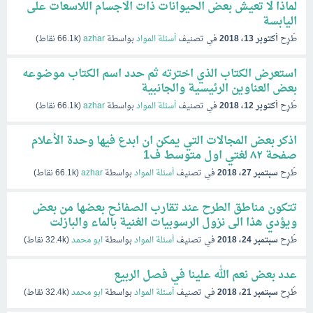
لماذا لا تعيش بعض الحيوانات ذات الاجسام اللاسعات على
اليابسة
طُرِح
أكتوبر 13، 2018
في تصنيف
أسئلة المواد
بواسطة
azhar
(
66.1k
نقاط)
استعرض الكتاب الذي اخترته ثم حدد اسم الكتاب موضوعه
بعض العناوين الرئيسية والجانبية
طُرِح
أكتوبر 12، 2018
في تصنيف
أسئلة المواد
بواسطة
azhar
(
66.1k
نقاط)
اذكر بعض المجالات التي يمكن ان ابدع فيها وحدة الأعلام
صفحة ٨۲ لغتي اول متوسط ف1
طُرِح
سبتمبر 27، 2018
في تصنيف
أسئلة المواد
بواسطة
azhar
(
66.1k
نقاط)
تتكون مناطق الطرح عند تقارب الصفائح بعضها من بعض
ويؤدي هذا الى نزول الرسوبيات الغنية بالماء والبازلت
طُرِح
سبتمبر 24، 2018
في تصنيف
أسئلة المواد
بواسطة
ابو محمد
(
32.4k
نقاط)
عدد بعض نعم الله علينا في فصل الربيع
طُرِح
سبتمبر 21، 2018
في تصنيف
أسئلة المواد
بواسطة
ابو محمد
(
32.4k
نقاط)