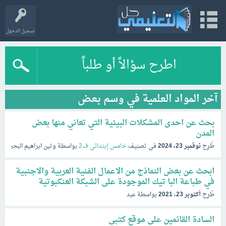
تسجيل الدخول
اطرح سؤالاً أو طلباً
آخر المواد العلمية في وسم بعض
بحث عن احدى المشكلات البيئية التي تعاني منها بعض
المدن
طُرِح
نوفمبر 23، 2024
في تصنيف
خامس إبتدائي ف2
بواسطة
وتين ابراهيم البحري
ابحث عن بعض النماذج من الاعمال الفنية العربية والاجنبية
في طباعة البا تيك الموجودة على الشبكة العنكبوتية
طُرِح
أكتوبر 23، 2021
بواسطة
عبد
السادة القائمين على موقع كتبي