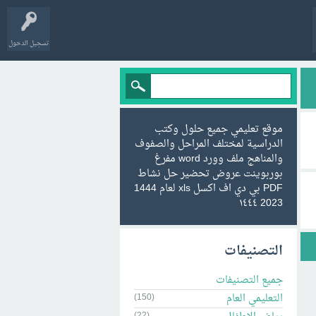
تسجيل الدخول
موقع تعليمي جميع حلول وكتب
الدراسية لمختلف المراحل والصفوف
والمناهج ملف وورد word مفرغ
بوربوينت عروض تحضير حل نشاط
PDF بي دي اف اكسل xls لعام 1444
2023 ١٤٤٤
التصنيفات
جميع التصنيفات
التعليمي العام
(150)
(22)