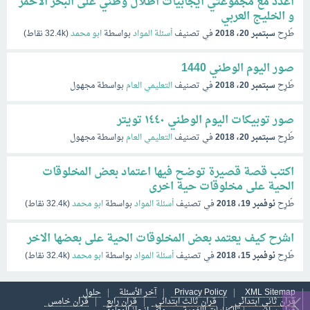
اعدد مع مجموعتي ايجابيات اطلال وطني على البحر الاحمر
و الخليج العربي
طُرِح
سبتمبر 20، 2018
في تصنيف
أسئلة المواد
بواسطة
ابو محمد
(
32.4k
نقاط)
صور اليوم الوطني 1440
طُرِح
سبتمبر 20، 2018
في تصنيف
التعليمي العام
بواسطة
مجهول
صور توبيكات اليوم الوطني ١٤٤٠ تويتر
طُرِح
سبتمبر 20، 2018
في تصنيف
التعليمي العام
بواسطة
مجهول
اكتب قصة قصيرة توضح فيها اعتماد بعض المخلوقات
الحية على مخلوقات حية اخرى
طُرِح
نوفمبر 19، 2018
في تصنيف
أسئلة المواد
بواسطة
ابو محمد
(
32.4k
نقاط)
اشرح كيف يعتمد بعض المخلوقات الحية على بعضها الاخر
طُرِح
نوفمبر 15، 2018
في تصنيف
أسئلة المواد
بواسطة
ابو محمد
(
32.4k
نقاط)
XML Sitemap
Privacy Policy
آخر الأسئلة
حلول
قران ثاني ابتدائي
قران ثالث ابتدائي
قران رابع
قران خامس