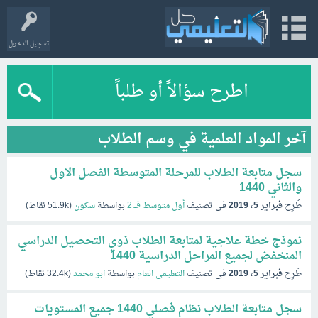
تسجيل الدخول
اطرح سؤالاً أو طلباً
آخر المواد العلمية في وسم الطلاب
سجل متابعة الطلاب للمرحلة المتوسطة الفصل الاول
والثاني 1440
طُرِح
فبراير 5، 2019
في تصنيف
أول متوسط ف2
بواسطة
سكون
(
51.9k
نقاط)
نموذج خطة علاجية لمتابعة الطلاب ذوي التحصيل الدراسي
المنخفض لجميع المراحل الدراسية 1440
طُرِح
فبراير 5، 2019
في تصنيف
التعليمي العام
بواسطة
ابو محمد
(
32.4k
نقاط)
سجل متابعة الطلاب نظام فصلي 1440 جميع المستويات