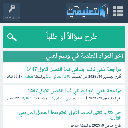
تسجيل الدخول
اطرح سؤالاً أو طلباً
آخر المواد العلمية في وسم لغتي
مراجعة لغتي ثالث ابتدائي ف1 الفصل الاول 1447
طُرِح
ديسمبر 30، 2025
في تصنيف
ثالث إبتدائي ف1
بواسطة
azhar
(
66.1k
نقاط)
مراجعة لغتي رابع ابتدائي ف1 الفصل الاول 1447
طُرِح
ديسمبر 29، 2025
في تصنيف
رابع إبتدائي ف1
بواسطة
azhar
(
66.1k
نقاط)
حل كتاب لغتي للصف الأول المتوسط الفصل الدراسي
الثالث
طُرِح
مارس 9، 2025
بواسطة
جوجو