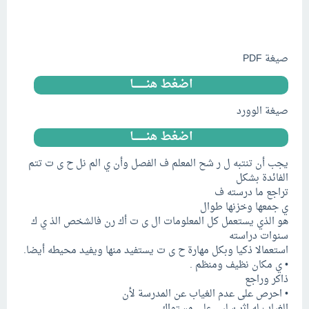
صيغة PDF
اضغط هنـــــــــا
صيغة الوورد
اضغط هنـــــــــا
يجب أن تنتبه ل ر شح المعلم ف الفصل وأن ي الم نل ح ى ت تتم
الفائدة بشكل
تراجع ما درسته ف
ي جمعها وخزنها طوال
هو الذي يستعمل كل المعلومات ال ى ت أك رن فالشخص الذ ي ك
سنوات دراسته
استعمالا ذكيا وبكل مهارة ح ى ت يستفيد منها ويفيد محيطه أيضا.
• ي مكان نظيف ومنظم .
ذاكر وراجع
• احرص على عدم الغياب عن المدرسة لأن
الغياب له اثر سلبي على مستواك .