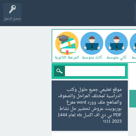
تسجيل الدخول
سط
ثاني متوسط
ثالث متوسط
المرحلة الثانوية
موقع تعليمي جميع حلول وكتب
الدراسية لمختلف المراحل والصفوف
والمناهج ملف وورد word مفرغ
بوربوينت عروض تحضير حل نشاط
PDF بي دي اف اكسل xls لعام 1444
2023 ١٤٤٤