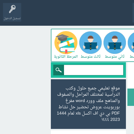
تسجيل الدخول
سط
ثاني متوسط
ثالث متوسط
المرحلة الثانوية
موقع تعليمي جميع حلول وكتب
الدراسية لمختلف المراحل والصفوف
والمناهج ملف وورد word مفرغ
بوربوينت عروض تحضير حل نشاط
PDF بي دي اف اكسل xls لعام 1444
2023 ١٤٤٤