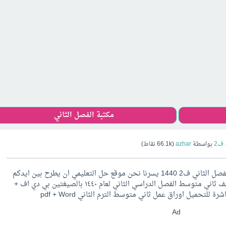
مكتبة الفصل الثاني
ف2
بواسطة
azhar
(
66.1k
نقاط)
اوراق عمل مواد الصف الثاني المتوسط الفصل الثاني ف2 1440 يسرنا نحن موقع حل التعليمي ان يطرح بين ايدكم
موضوع شامل لجميع اوراق عمل منهج صف ثاني متوسط الفصل الدراسي الثاني لعام ١٤٤٠ بالصيغتين بي دي اف +
Ad