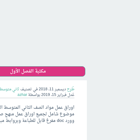
مكتبة الفصل الأول
طُرِح
ديسمبر 11، 2018
في تصنيف
ثاني متوسط 
عُدل
فبراير 15، 2019
بواسطة
azhar
وورد doc مفرغ قابل للطباعة وبروابط مباشرة للتحميل اوراق عمل ثاني متوسط الترم الثاني pdf + Word