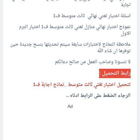
اجابة
اسئلة اختبار لغتي نهائي ثالث متوسط ف1
نموذج اختبار نهائي منازل لغتي ثالث متوسط ف1 اختبار الترم
الاول
ملاحظة النماذج لاختبارات سابقة سيتم تحديثها بنسخ جديدة حين
توفرها ان شاء الله
لا تنسونا وصاحب العمل من صالح دعائكم
رابط التحميل :
لتحميل اختبار لغتي ثالث متوسط _نماذج اجابة ف1
الرجاء الضغط على الرابط ادناه ..
Ad