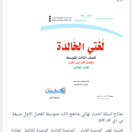
١٤٤٠
نماذج اسئلة اختبار نهائي مناهج ثالث متوسط الفصل الاول صيغة
بي دي اف pdf
اختبار لغتي الوحدة الاولى _الوحدة الثانية_الوحدة الثالثة _نماذج