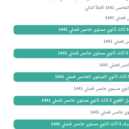
اً التالي:
1
توى خامس فصلي 1441
 فصلي 1441