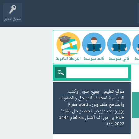
تسجيل الدخول
سط
ثاني متوسط
ثالث متوسط
المرحلة الثانوية
موقع تعليمي جميع حلول وكتب
الدراسية لمختلف المراحل والصفوف
والمناهج ملف وورد word مفرغ
بوربوينت عروض تحضير حل نشاط
PDF بي دي اف اكسل xls لعام 1444
2023 ١٤٤٤