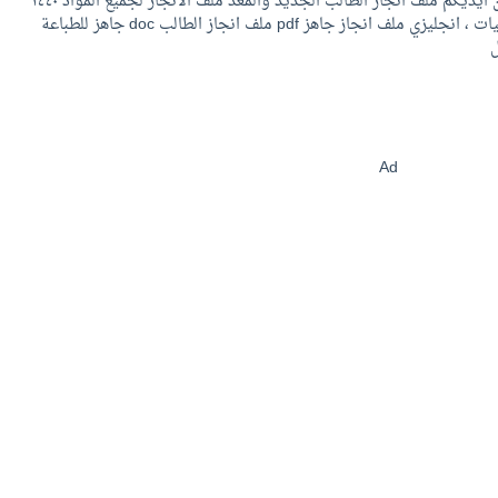
في موقع حل التعليمي يسرنا ان نطرح بين ايديكم ملف انجاز الطالب الجديد والمعد ملف الانجاز لجميع المواد ١٤٤٠
،سجل انجاز الطالب والطالبة لغتي ، رياضيات ، انجليزي ملف انجاز جاهز pdf ملف انجاز الطالب doc جاهز للطباعة
ل
Ad