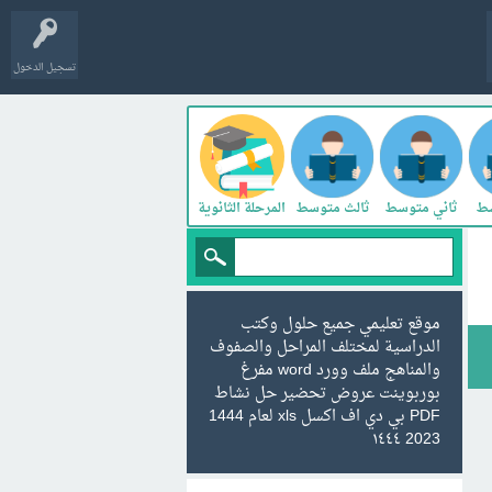
تسجيل الدخول
سط
ثاني متوسط
ثالث متوسط
المرحلة الثانوية
موقع تعليمي جميع حلول وكتب
الدراسية لمختلف المراحل والصفوف
والمناهج ملف وورد word مفرغ
بوربوينت عروض تحضير حل نشاط
PDF بي دي اف اكسل xls لعام 1444
2023 ١٤٤٤