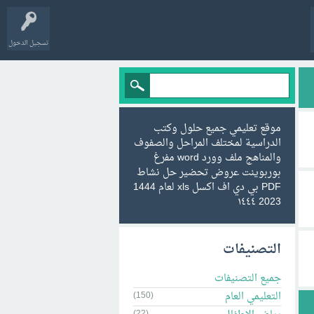
تسجيل الدخول
موقع تعليمي جميع حلول وكتب
الدراسية لمختلف المراحل والصفوف
والمناهج ملف وورد word مفرغ
بوربوينت عروض تحضير حل نشاط
PDF بي دي اف اكسل xls لعام 1444
2023 ١٤٤٤
التصنيفات
جميع التصنيفات
التعليمي العام
(150)
(22)