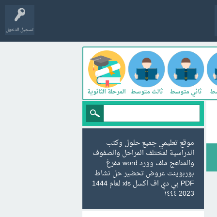
تسجيل الدخول
سط
ثاني متوسط
ثالث متوسط
المرحلة الثانوية
موقع تعليمي جميع حلول وكتب
الدراسية لمختلف المراحل والصفوف
والمناهج ملف وورد word مفرغ
بوربوينت عروض تحضير حل نشاط
PDF بي دي اف اكسل xls لعام 1444
2023 ١٤٤٤