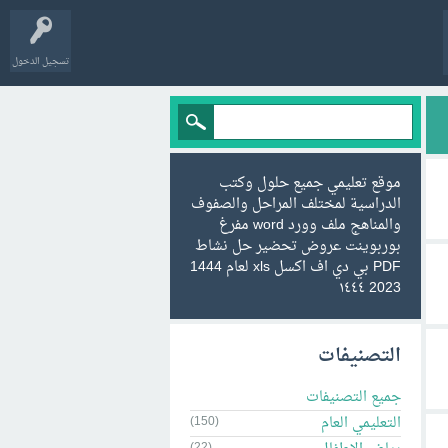
تسجيل الدخول
موقع تعليمي جميع حلول وكتب
الدراسية لمختلف المراحل والصفوف
والمناهج ملف وورد word مفرغ
بوربوينت عروض تحضير حل نشاط
PDF بي دي اف اكسل xls لعام 1444
2023 ١٤٤٤
التصنيفات
جميع التصنيفات
التعليمي العام
(150)
(22)