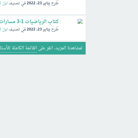
طُرِح
يناير 23، 2022
في تصنيف
اول ث
كتاب الرياضيات 1-3 مسارات pdf 1446 الفصل الثالث ف3
طُرِح
يناير 23، 2022
في تصنيف
اول ث
لمشاهدة المزيد، انقر على
القائمة الكاملة للأسئل