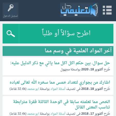
تسجيل الدخول
اطرح سؤالاً أو طلباً
آخر المواد العلمية في وسم مما
حل سوال. بين حكم اكل اكل مما ياتي مع ذكر الدليل عليه:
طُرِح
أكتوبر 18، 2020
بواسطة
مجهول
اشارك من بجواري لتعداد خمس مما سخره الله تعالى لعباده
طُرِح
أكتوبر 18، 2018
في تصنيف
أسئلة المواد
بواسطة
ابو محمد
(
32.4k
نقاط)
الخص مما تعلمته سابقا في الوحدة الثالثة فقرة مترابطة
تناسب المعنى القائل
طُرِح
أكتوبر 17، 2018
في تصنيف
أسئلة المواد
بواسطة
ابو محمد
(
32.4k
نقاط)