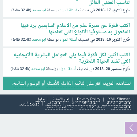
تناسب المعنى القائل
طُرِح
أكتوبر 17، 2018
في تصنيف
أسئلة المواد
بواسطة
ابو محمد
(
32.4k
نقاط)
اكتب فقرة عن سيرة علم من الاعلام السابقين يرد فيها
المفعول به مستوفيا الانواع التي تعلمتها
طُرِح
أكتوبر 16، 2018
في تصنيف
أسئلة المواد
بواسطة
ابو محمد
(
32.4k
نقاط)
اكتب اثنين لكل فقرة فيما يلي العوامل البشرية االايجابية
التي تفيد الحياة الفطرية
طُرِح
سبتمبر 20، 2018
في تصنيف
أسئلة المواد
بواسطة
ابو محمد
(
32.4k
نقاط)
لمشاهدة المزيد، انقر على
القائمة الكاملة للأسئلة
أو
الوسوم الشائعة
.
XML Sitemap
Privacy Policy
آخر الأسئلة
حلول
قران ثاني ابتدائي
قران ثالث ابتدائي
قران رابع
قران خامس
قران سادس
الكفايات اللغوية
ملف انجاز المعلمة