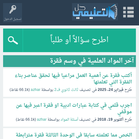
تسجيل الدخول
اطرح سؤالاً أو طلباً
آخر المواد العلمية في وسم فقرة
أكتب فقرة عن أهمية العمل مراعيا فيها تحقق عناصر بناء
الفقرة التي تعلمتها
طُرِح
فبراير 24، 2025
في تصنيف
ثالث ثانوي ف2
بواسطة
azhar
(
66.1k
نقاط)
اجرب قلمي في كتابة عبارات ادبية او فقرة اعبر فيها عن
موقفي
طُرِح
أكتوبر 19، 2018
في تصنيف
أسئلة المواد
بواسطة
azhar
(
66.1k
نقاط)
الخص مما تعلمته سابقا في الوحدة الثالثة فقرة مترابطة