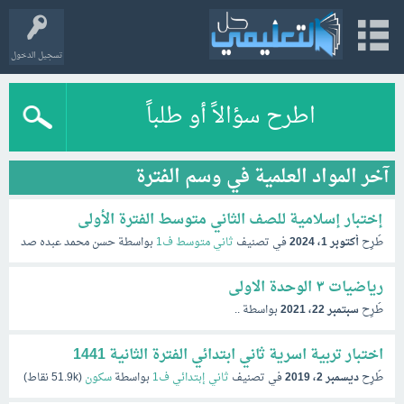
تسجيل الدخول
اطرح سؤالاً أو طلباً
آخر المواد العلمية في وسم الفترة
إختبار إسلامية للصف الثاني متوسط الفترة الأولى
طُرِح
أكتوبر 1، 2024
في تصنيف
ثاني متوسط ف1
بواسطة
حسن محمد عبده صديق ال
رياضيات ٣ الوحدة الاولى
طُرِح
سبتمبر 22، 2021
بواسطة
..
اختبار تربية اسرية ثاني ابتدائي الفترة الثانية 1441
طُرِح
ديسمبر 2، 2019
في تصنيف
ثاني إبتدائي ف1
بواسطة
سكون
(
51.9k
نقاط)