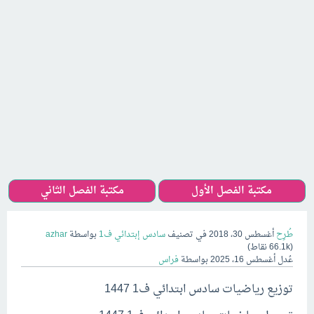
مكتبة الفصل الأول
مكتبة الفصل الثاني
طُرِح
أغسطس 30، 2018
في تصنيف
سادس إبتدائي ف1
بواسطة
azhar
(
66.1k
نقاط)
عُدل
أغسطس 16، 2025
بواسطة
فراس
توزيع رياضيات سادس ابتدائي ف1 1447