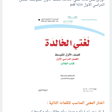
الدراسي الاول ١٤٤٧ pdf
اختار المعنى المناسب للكلمات التالية :
1 -استحساء ( رآه محرما - رآه حلالا - رآه مكروها )