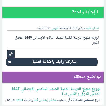
1
إجابة واحدة
تم الرد عليه
سبتمبر 4، 2018
بواسطة
تعليمي
(
18.8k
نقاط)
توزيع منهج التربية الفنية للصف الثالث الابتدائي 1440 الفصل
الاول
مواضيع متعلقة
توزيع منهج التربية الفنية للصف السادس الابتدائي 1447
الفصل الاول والثاني ف1
طُرِح
أغسطس 30، 2018
في تصنيف
سادس إبتدائي ف1
بواسطة
azhar
(
66.1k
نقاط)