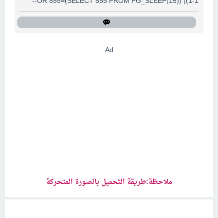
1-1)) OR 855=(SELECT 855 FROM PG_SLEEP(15))--
Ad
ملاحظة:طريقة التحميل بالصورة المتحركة