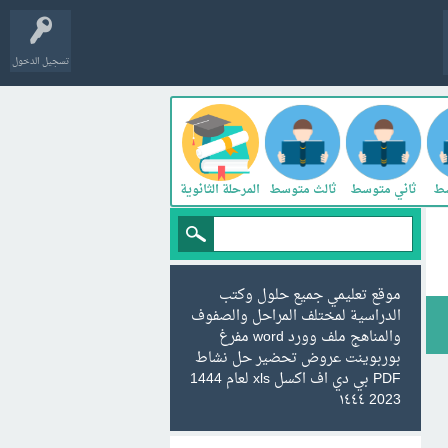
تسجيل الدخول
سط
ثاني متوسط
ثالث متوسط
المرحلة الثانوية
موقع تعليمي جميع حلول وكتب
الدراسية لمختلف المراحل والصفوف
والمناهج ملف وورد word مفرغ
بوربوينت عروض تحضير حل نشاط
PDF بي دي اف اكسل xls لعام 1444
2023 ١٤٤٤