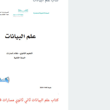
كتاب علم البيانات
كتاب
علم البيانات
ثاني ثانوي مسارات ف1 df