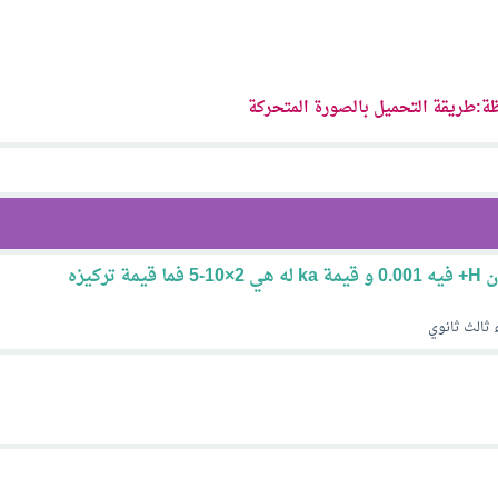
ة:طريقة التحميل بالصورة المتحركة
حامض ضعيف HA تركيز ايون H+ فيه 0.001 و قيمة ka له هي 2×10-5 فما قيمة تركيزه
 ثالث ثانوي