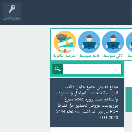
تسجيل الدخول
سط
ثاني متوسط
ثالث متوسط
المرحلة الثانوية
موقع تعليمي جميع حلول وكتب
الدراسية لمختلف المراحل والصفوف
والمناهج ملف وورد word مفرغ
بوربوينت عروض تحضير حل نشاط
PDF بي دي اف اكسل xls لعام 1444
2023 ١٤٤٤