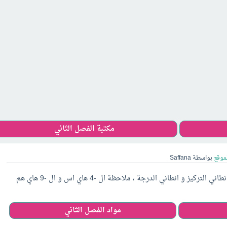
مكتبة الفصل الثاني
لموقع
بواسطة
Saffana
انطاني حامض ضعيف و قيمة ka بس ما انطاني التركيز و انطاني الدرجة ، ملاحظة ال -4 هاي اس و ال -9 هاي هم
مواد الفصل الثاني