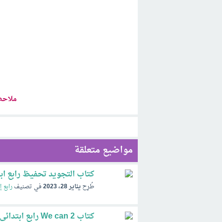
ملاحظ
مواضيع متعلقة
كتاب التجويد تحفيظ رابع ابتدائي ف3 الفصل ال
طُرِح
يناير 28، 2023
في تصنيف
رابع إ
كتاب 2 We can رابع ابتدائي ف3 الفصل الثالث 1446 pdf