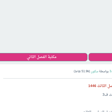
مكتبة الفصل الثاني
بواسطة
سكون
(
51.9k
نقاط)
لث ف3