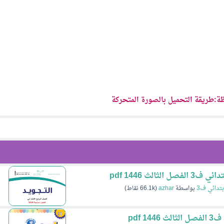
ة:طريقة التحميل بالصورة المتحركة
ثالث 1446 pdf
بتدائي ف3
بواسطة
azhar
(
66.1k
نقاط)