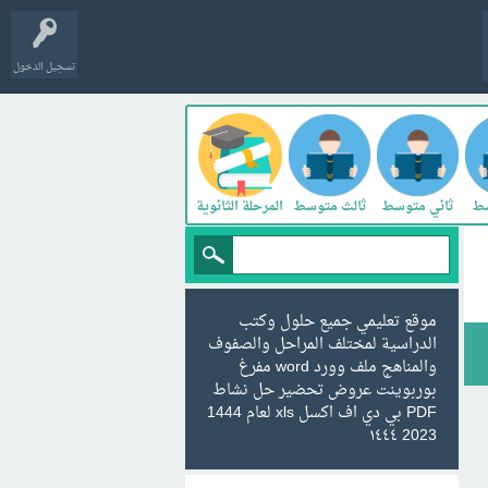
تسجيل الدخول
سط
ثاني متوسط
ثالث متوسط
المرحلة الثانوية
موقع تعليمي جميع حلول وكتب
الدراسية لمختلف المراحل والصفوف
والمناهج ملف وورد word مفرغ
بوربوينت عروض تحضير حل نشاط
PDF بي دي اف اكسل xls لعام 1444
2023 ١٤٤٤