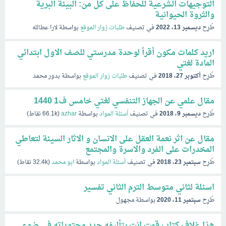
التوجيهات الشرعية للحفاظ على كل من: البيئة البرية
والثروة الحيوانية
طُرِح
ديسمبر 13، 2022
في تصنيف
طلبات زوار الموقع
بواسطة
لارا عطالله
اريد كلمات مكون أقرأ لوحدة مدرستي للصف الاول ابتدائي
المادة لغتي
طُرِح
أكتوبر 27، 2018
في تصنيف
طلبات زوار الموقع
بواسطة
بدور محمد
مقال علمي عن الجهاز التنفسي لغتي خامس ف1 1440
طُرِح
ديسمبر 9، 2018
في تصنيف
أسئلة المواد
بواسطة
azhar
(
66.1k
نقاط)
مقال عن اثر نعمة العقل على الانسان و الاثار السيئة لتعاطي
المخدرات على الفرد والاسرة والمجتمع
طُرِح
سبتمبر 23، 2018
في تصنيف
أسئلة المواد
بواسطة
ابو محمد
(
32.4k
نقاط)
اسئلة لثاني متوسط الترم الثاني تفسير
طُرِح
سبتمبر 11، 2020
بواسطة
مجهول
هذا غلاف كتاب قمت انت بتأليفه حدد محتوياته في ضوء