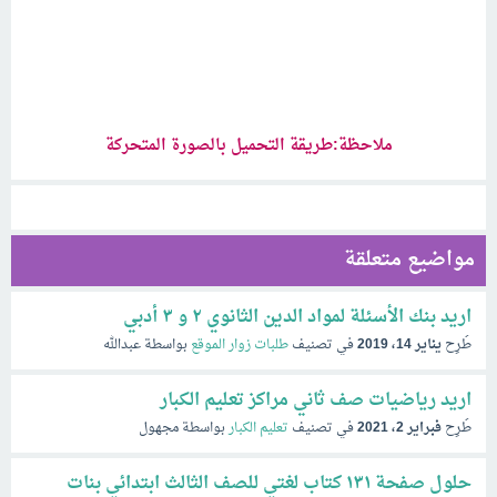
ملاحظة:طريقة التحميل بالصورة المتحركة
مواضيع متعلقة
اريد بنك الأسئلة لمواد الدين الثانوي ٢ و ٣ أدبي
طُرِح
يناير 14، 2019
في تصنيف
طلبات زوار الموقع
بواسطة
عبدالله
اريد رياضيات صف ثاني مراكز تعليم الكبار
طُرِح
فبراير 2، 2021
في تصنيف
تعليم الكبار
بواسطة
مجهول
حلول صفحة ١٣١ كتاب لغتي للصف الثالث ابتدائي بنات