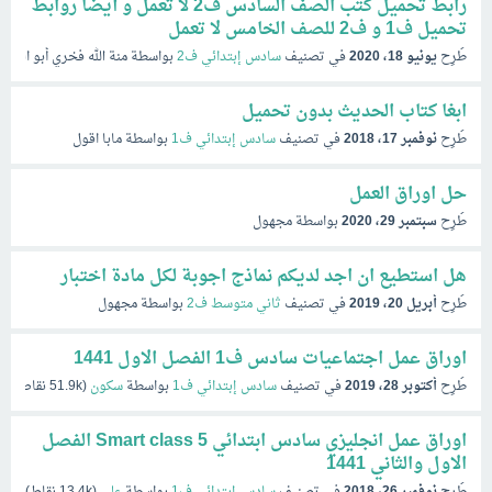
رابط تحميل كتب الصف السادس ف2 لا تعمل و أيضا روابط
تحميل ف1 و ف2 للصف الخامس لا تعمل
طُرِح
يونيو 18، 2020
في تصنيف
سادس إبتدائي ف2
بواسطة
منة الله فخري أبو العلا
ابغا كتاب الحديث بدون تحميل
طُرِح
نوفمبر 17، 2018
في تصنيف
سادس إبتدائي ف1
بواسطة
مابا اقول
حل اوراق العمل
طُرِح
سبتمبر 29، 2020
بواسطة
مجهول
هل استطيع ان اجد لديكم نماذج اجوبة لكل مادة اختبار
طُرِح
أبريل 20، 2019
في تصنيف
ثاني متوسط ف2
بواسطة
مجهول
اوراق عمل اجتماعيات سادس ف1 الفصل الاول 1441
طُرِح
أكتوبر 28، 2019
في تصنيف
سادس إبتدائي ف1
بواسطة
سكون
(
51.9k
نقاط)
اوراق عمل انجليزي سادس ابتدائي Smart class 5 الفصل
الاول والثاني 1441