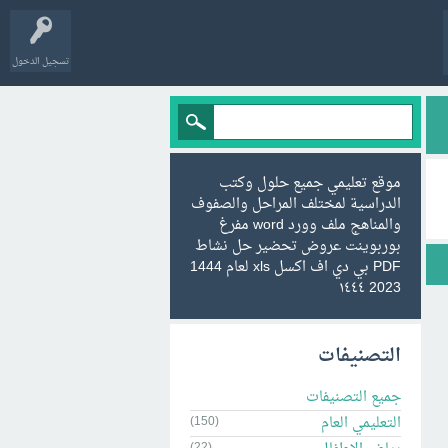
تسجيل الدخول
موقع تعليمي جميع حلول وكتب
الدراسية لمختلف المراحل والصفوف
والمناهج ملف وورد word مفرغ
بوربوينت عروض تحضير حل نشاط
PDF بي دي اف اكسل xls لعام 1444
2023 ١٤٤٤
التصنيفات
جميع التصنيفات
التعليمي العام
(150)
(22)