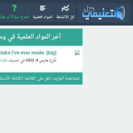
كل الأنشطة
المواد العلمية
اطرح سؤالاً أو طلباً
آخر المواد العلمية في وسم ective
take I've ever made. (big)
طُرِح
مارس 9، 2022
في تصنيف
طلبات
لمشاهدة المزيد، انقر على
القائمة الكاملة للأسئل