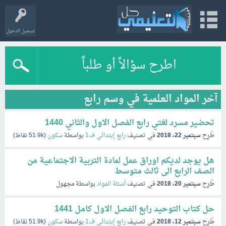
تسجيل الدخول
اطرح سؤالاً أو طلباً
آخر المواد العلمية في وسم رابع
تحضير مسرد لغتي رابع الفصل الاول والثاني 1440
طُرِح
سبتمبر 22، 2018
في تصنيف
رابع إبتدائي ف1
بواسطة
سكون
(
51.9k
نقاط)
هل يوجد لديكم اوراق عمل لمادة التربية الاجتماعية من
الصف الرابع الى ثالث متوسط
طُرِح
سبتمبر 20، 2018
في تصنيف
أسئلة المواد
بواسطة
مجهول
حل كتاب التوحيد رابع الفصل الاول كامل 1441
طُرِح
سبتمبر 12، 2018
في تصنيف
رابع إبتدائي ف1
بواسطة
سكون
(
51.9k
نقاط)