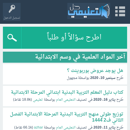
تسجيل الدخول
اطرح سؤالاً أو طلباً
آخر المواد العلمية في وسم الابتدائية
هل يوجد عروض بوربوينت ؟
طُرِح
سبتمبر 10، 2020
بواسطة
مجهول
كتاب دليل المعلم التربية البدنية ابتدائي المرحلة الابتدائية
طُرِح
يناير 16، 2020
في تصنيف
التعليمي العام
بواسطة
تعليمي
(
18.8k
نقاط)
توزيع طولي منهج التربية البدنية المرحلة الابتدائية الفصل
الثاني ف2 1444
طُرِح
يناير 11، 2020
في تصنيف
التعليمي العام
بواسطة
azhar
(
66.1k
نقاط)