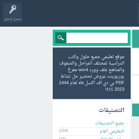
تسجيل الدخول
موقع تعليمي جميع حلول وكتب
الدراسية لمختلف المراحل والصفوف
والمناهج ملف وورد word مفرغ
بوربوينت عروض تحضير حل نشاط
PDF بي دي اف اكسل xls لعام 1444
2023 ١٤٤٤
التصنيفات
جميع التصنيفات
التعليمي العام
(150)
(22)