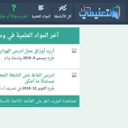
كل الأنشطة
المواد العلمية
اطرح سؤالاً أو طلباً
آخر المواد العلمية في 
أريد أوراق عمل ادرس الهواي
طُرِح
ديسمبر 9، 2019
بواسطة
وئام
ادرس الفاظ نص النابغة الجعد
مستدلا ما أمكن
طُرِح
أكتوبر 12، 2018
في تصنيف
أسئل
لمشاهدة المزيد، انقر على
القائمة الكاملة للأسئل