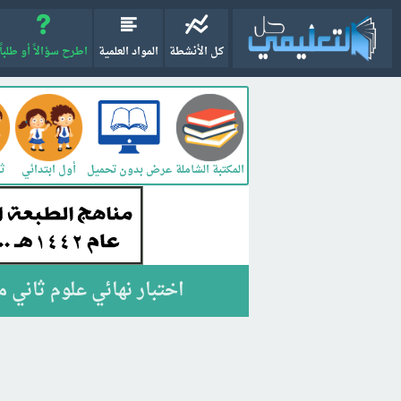
كل الأنشطة
المواد العلمية
اطرح سؤالاً أو طلباً
المكتبة الشاملة
أول ابتدائي
ثا
عرض بدون تحميل
اختبار نهائي علوم ثاني متوسط ف2 الفصل الثان