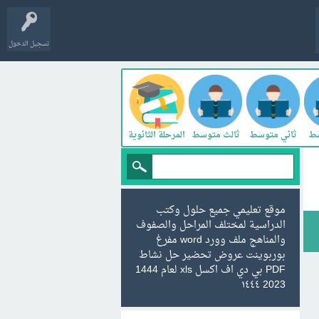
تسجيل الدخول
سط
ثاني متوسط
ثالث متوسط
المرحلة الثانوية
موقع تعليمي جميع حلول وكتب
الدراسية لمختلف المراحل والصفوف
والمناهج ملف وورد word مفرغ
بوربوينت عروض تحضير حل نشاط
PDF بي دي اف اكسل xls لعام 1444
2023 ١٤٤٤