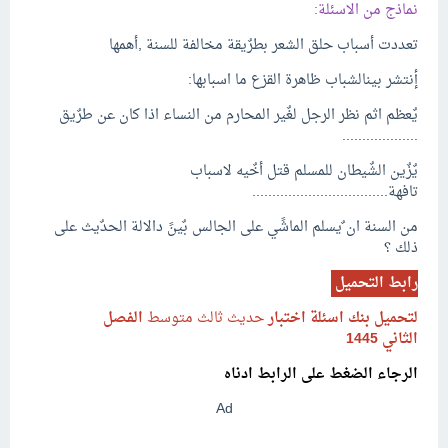
نماذج من الاسئلة:
تعددت أسباب حلق الشعر بطرٌيقة مخالفة للسنة ,أهمها
إٔنتشر بينالشباب ظاهرة القزع ما اسبابها:
يٌعظم اثم نظر الرجل لغٌير المحارم من النساء اذا كان عن طرٌيق
...................
يٌزٌين الشٌيطان للمسلم قتل أخٌيه لاسباب
تافهة..................................
من السنة ان ٌيسلم الماشًي على الجالس بٌينً دالالة الحدٌيث على
ذلك ؟
رابط التحميل
لتحميل بنك اسئلة اختبار
حديث
ثالث متوسط
الفصل
الثاني 1445
الرجاء الضغط على الرابط ادناه
Ad