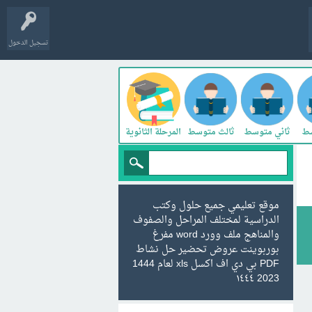
تسجيل الدخول
سط
ثاني متوسط
ثالث متوسط
المرحلة الثانوية
موقع تعليمي جميع حلول وكتب
الدراسية لمختلف المراحل والصفوف
والمناهج ملف وورد word مفرغ
بوربوينت عروض تحضير حل نشاط
PDF بي دي اف اكسل xls لعام 1444
2023 ١٤٤٤