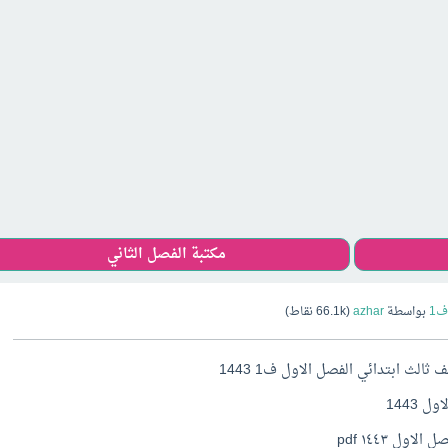
مكتبة الفصل الثاني
ف1
بواسطة
azhar
(
66.1k
نقاط)
لث ابتدائي الفصل الاول ف1 1443
 1443
ل ١٤٤٣ pdf