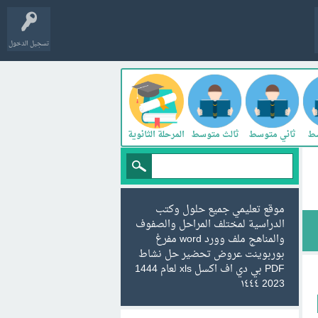
تسجيل الدخول
سط
ثاني متوسط
ثالث متوسط
المرحلة الثانوية
موقع تعليمي جميع حلول وكتب
الدراسية لمختلف المراحل والصفوف
والمناهج ملف وورد word مفرغ
بوربوينت عروض تحضير حل نشاط
PDF بي دي اف اكسل xls لعام 1444
2023 ١٤٤٤