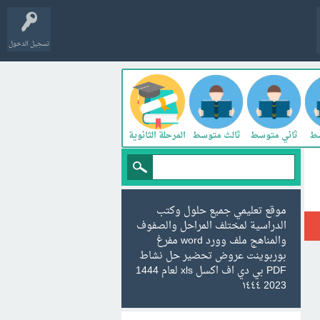
تسجيل الدخول
سط
ثاني متوسط
ثالث متوسط
المرحلة الثانوية
موقع تعليمي جميع حلول وكتب
الدراسية لمختلف المراحل والصفوف
والمناهج ملف وورد word مفرغ
بوربوينت عروض تحضير حل نشاط
PDF بي دي اف اكسل xls لعام 1444
2023 ١٤٤٤